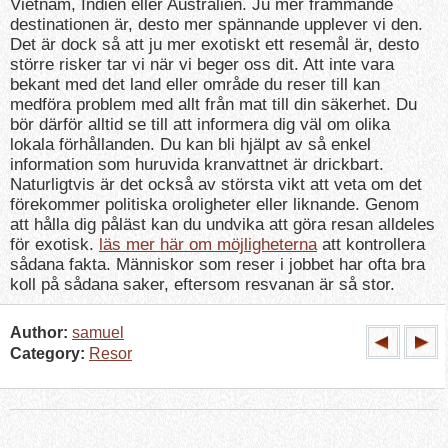
Vietnam, Indien eller Australien. Ju mer främmande
destinationen är, desto mer spännande upplever vi den.
Det är dock så att ju mer exotiskt ett resemål är, desto
större risker tar vi när vi beger oss dit. Att inte vara
bekant med det land eller område du reser till kan
medföra problem med allt från mat till din säkerhet. Du
bör därför alltid se till att informera dig väl om olika
lokala förhållanden. Du kan bli hjälpt av så enkel
information som huruvida kranvattnet är drickbart.
Naturligtvis är det också av största vikt att veta om det
förekommer politiska oroligheter eller liknande. Genom
att hålla dig påläst kan du undvika att göra resan alldeles
för exotisk.
läs mer här om möjligheterna
att kontrollera
sådana fakta. Människor som reser i jobbet har ofta bra
koll på sådana saker, eftersom resvanan är så stor.
Author:
samuel
Category:
Resor