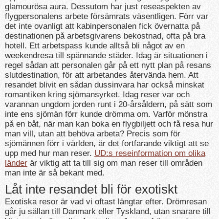
glamourösa aura. Dessutom har just reseaspekten av
flygpersonalens arbete försämrats väsentligen. Förr var
det inte ovanligt att kabinpersonalen fick övernatta på
destinationen på arbetsgivarens bekostnad, ofta på bra
hotell. Ett arbetspass kunde alltså bli något av en
weekendresa till spännande städer. Idag är situationen i
regel sådan att personalen går på ett nytt plan på resans
slutdestination, för att arbetandes återvända hem. Att
resandet blivit en sådan dussinvara har också minskat
romantiken kring sjömansyrket. Idag reser var och
varannan ungdom jorden runt i 20-årsåldern, på sätt som
inte ens sjömän förr kunde drömma om. Varför mönstra
på en båt, när man kan boka en flygbiljett och få resa hur
man vill, utan att behöva arbeta? Precis som för
sjömännen förr i världen, är det fortfarande viktigt att se
upp med hur man reser.
UD:s reseinformation om olika
länder
är viktig att ta till sig om man reser till områden
man inte är så bekant med.
Låt inte resandet bli för exotiskt
Exotiska resor är vad vi oftast längtar efter. Drömresan
går ju sällan till Danmark eller Tyskland, utan snarare till