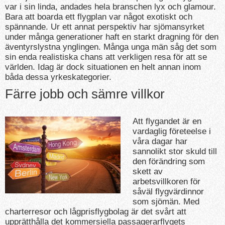
var i sin linda, andades hela branschen lyx och glamour.
Bara att boarda ett flygplan var något exotiskt och
spännande. Ur ett annat perspektiv har sjömansyrket
under många generationer haft en starkt dragning för den
äventyrslystna ynglingen. Många unga män såg det som
sin enda realistiska chans att verkligen resa för att se
världen. Idag är dock situationen en helt annan inom
båda dessa yrkeskategorier.
Färre jobb och sämre villkor
Att flygandet är en
vardaglig företeelse i
våra dagar har
sannolikt stor skuld till
den förändring som
skett av
arbetsvillkoren för
såväl flygvärdinnor
som sjömän. Med
charterresor och lågprisflygbolag är det svårt att
upprätthålla det kommersiella passagerarflygets