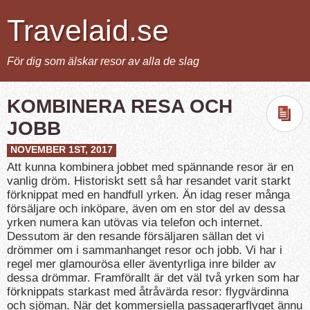
Travelaid.se
För dig som älskar resor av alla de slag
KOMBINERA RESA OCH
JOBB
NOVEMBER 1ST, 2017
Att kunna kombinera jobbet med spännande resor är en
vanlig dröm. Historiskt sett så har resandet varit starkt
förknippat med en handfull yrken. Än idag reser många
försäljare och inköpare, även om en stor del av dessa
yrken numera kan utövas via telefon och internet.
Dessutom är den resande försäljaren sällan det vi
drömmer om i sammanhanget resor och jobb. Vi har i
regel mer glamourösa eller äventyrliga inre bilder av
dessa drömmar. Framförallt är det väl två yrken som har
förknippats starkast med åtråvärda resor: flygvärdinna
och sjöman. När det kommersiella passagerarflyget ännu