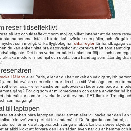
 reser tidseffektivt
resa så lätt och tidseffektivt som möjligt, vilket innebär att de stora res
år stanna hemma. Istället blir det kabinväskor som gäller, och här gäller
mycket som möjligt. Olika flygbolag har
olika regler
för handbagage vad
 men du kan enkelt hitta bra datorväskor av korrekta mått som samtidigt 
vändigaste. Det finns varianter både i enkel portfölj-stil och som rygg
 praktiska modeller med hjul och uppfällbara handtag som låter dig dra
v.
 resenären
ecka i Milano
eller Paris, eller är du helt enkelt en väldigt stylish pers
välja en datorväska som reflekterar din chica stil. Vad sägs om en slim
, rött eller rosa – eller kanske en laptopväska i läder som både är mod
 samma gång? För dig som är miljömedveten och gärna använder hållb
det datorväskor som är tillverkade av återvunna PET-flaskor. Trendig oc
 och samma gång!
l till laptopen
rar att enbart bära laptopen under armen eller vill packa ner den i en 
allad ”sleeve” vara perfekt för ändamålet. De är gjorda som fodral, sitt
 dator och är enkla att öppna och stänga snabbt. En bra sleeve skyddar
t är alltid klokt att förvara den i en sådan även när du är hemma och i