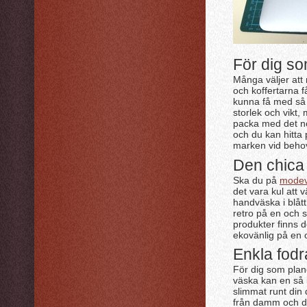
För dig som
Många väljer att 
och koffertarna f
kunna få med så 
storlek och vikt,
packa med det nöd
och du kan hitta
marken vid beho
Den chica
Ska du på
modev
det vara kul att 
handväska i blått
retro på en och
produkter finns 
ekovänlig på en
Enkla fodra
För dig som plane
väska kan en så k
slimmat runt din
från damm och de