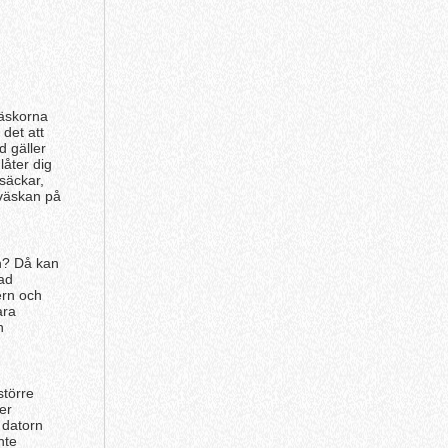
väskorna
 det att
 gäller
låter dig
säckar,
 väskan på
on? Då kan
mad
ern och
ara
h
större
er
 datorn
nte