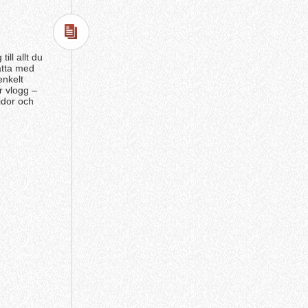
ill allt du
ätta med
enkelt
r vlogg –
idor och