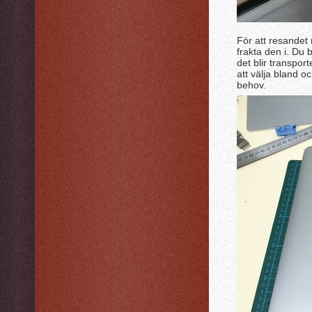
För att resandet 
frakta den i. Du 
det blir transpor
att välja bland o
behov.