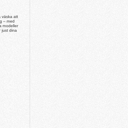
a väska att
gg – med
ka modeller
 just dina