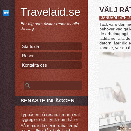
Travelaid.se
VÄLJ RÄ
JANUARI 14TH, 2
För dig som älskar resor av alla
Tack vare den mod
de slag
behöver vad gäll
de arbetsuppgifte
ladda ner alla de
datorn låter dig 
Startsida
kanaler, var du ä
Resor
Kontakta oss
Sök
efter:
SENASTE INLÄGGEN
Tygpåsen på resan: smarta val,
flygregler och tryck som håller
Så maxar du seniorrabatter på
resan – flyg, tåg, hotell och