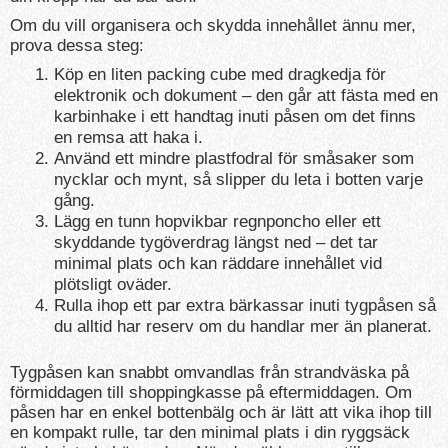
Om du vill organisera och skydda innehållet ännu mer,
prova dessa steg:
Köp en liten packing cube med dragkedja för
elektronik och dokument – den går att fästa med en
karbinhake i ett handtag inuti påsen om det finns
en remsa att haka i.
Använd ett mindre plastfodral för småsaker som
nycklar och mynt, så slipper du leta i botten varje
gång.
Lägg en tunn hopvikbar regnponcho eller ett
skyddande tygöverdrag längst ned – det tar
minimal plats och kan räddare innehållet vid
plötsligt oväder.
Rulla ihop ett par extra bärkassar inuti tygpåsen så
du alltid har reserv om du handlar mer än planerat.
Tygpåsen kan snabbt omvandlas från strandväska på
förmiddagen till shoppingkasse på eftermiddagen. Om
påsen har en enkel bottenbälg och är lätt att vika ihop till
en kompakt rulle, tar den minimal plats i din ryggsäck