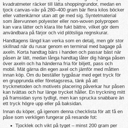
kvadratmeter räcker till lätta shoppingrundor, medan en
tjock canvas-väv på 280–400 gram bär flera kilos böcker
eller vattenkärnor utan att ge med sig. Syntetmaterial
som återvunnen polyester eller non-woven polypropen
kan vara lätter och klara lite fukt bättre, vilket gör dem
användbara på färjor och vid plötsliga regnskurar.
Handtagens längd kan verka som en detalj, men gör stor
skillnad när du rusar genom en terminal med bagage på
axeln. Korta handtag bärs i handen och passar bäst när
påsen är lätt, medan långa handtag låter dig hänga påsen
över axeln och ha händerna fria för biljett, pass och
mobil. Mät gärna din egen axel och jämför med måtten
innan köp. Om du beställer tygpåsar med eget tryck för
en grupprunda eller företagsresa, tänk på att
tryckmetoden och motivets placering påverkar hur påsen
kan tvättas och hur länge trycket håller. En tryckning mitt
på framsidan syns tydligt, men kan sprucka snabbare än
ett tryck högre upp eller på baksidan.
Innan du köper, gå igenom denna checklista för att få en
påse som verkligen fungerar på resande fot:
Tjocklek och vikt på tyget – minst 200 gram per