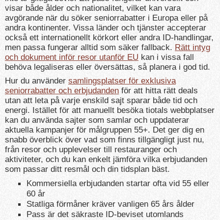
visar både ålder och nationalitet, vilket kan vara
avgörande när du söker seniorrabatter i Europa eller på
andra kontinenter. Vissa länder och tjänster accepterar
också ett internationellt körkort eller andra ID-handlingar,
men passa fungerar alltid som säker fallback.
Rätt intyg
och dokument inför resor utanför EU
kan i vissa fall
behöva legaliseras eller översättas, så planera i god tid.
Hur du använder
samlingsplatser för exklusiva
seniorrabatter och erbjudanden
för att hitta rätt deals
utan att leta på varje enskild sajt sparar både tid och
energi. Istället för att manuellt besöka tiotals webbplatser
kan du använda sajter som samlar och uppdaterar
aktuella kampanjer för målgruppen 55+. Det ger dig en
snabb överblick över vad som finns tillgängligt just nu,
från resor och upplevelser till restauranger och
aktiviteter, och du kan enkelt jämföra vilka erbjudanden
som passar ditt resmål och din tidsplan bäst.
Kommersiella erbjudanden startar ofta vid 55 eller
60 år
Statliga förmåner kräver vanligen 65 års ålder
Pass är det säkraste ID-beviset utomlands