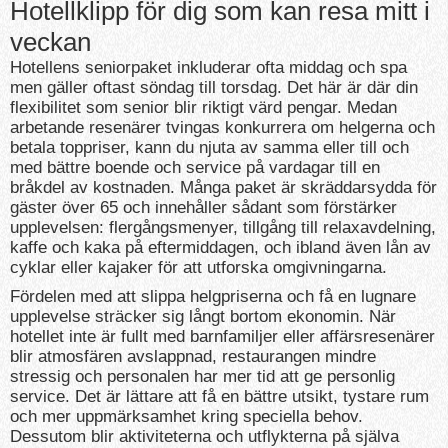
Hotellklipp för dig som kan resa mitt i
veckan
Hotellens seniorpaket inkluderar ofta middag och spa
men gäller oftast söndag till torsdag. Det här är där din
flexibilitet som senior blir riktigt värd pengar. Medan
arbetande resenärer tvingas konkurrera om helgerna och
betala toppriser, kann du njuta av samma eller till och
med bättre boende och service på vardagar till en
bråkdel av kostnaden. Många paket är skräddarsydda för
gäster över 65 och innehåller sådant som förstärker
upplevelsen: flergångsmenyer, tillgång till relaxavdelning,
kaffe och kaka på eftermiddagen, och ibland även lån av
cyklar eller kajaker för att utforska omgivningarna.
Fördelen med att slippa helgpriserna och få en lugnare
upplevelse sträcker sig långt bortom ekonomin. När
hotellet inte är fullt med barnfamiljer eller affärsresenärer
blir atmosfären avslappnad, restaurangen mindre
stressig och personalen har mer tid att ge personlig
service. Det är lättare att få en bättre utsikt, tystare rum
och mer uppmärksamhet kring speciella behov.
Dessutom blir aktiviteterna och utflykterna på själva