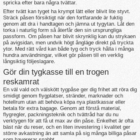
spricka efter bara några tvättar.
Efter tvätt kan tyget ha krympt lätt eller blivit lite styvt.
Sträck påsen försiktigt när den fortfarande är fuktig
genom att dra i handtagen och jämna ut tygytan. Låt den
torka i naturlig form så återfår den sin ursprungliga
passform. Om påsen har blivit skrynklig kan du strykaen
på avigsidan, men undvik högt ångläge direkt på tryckta
ytor. Med rätt vård kan både tyg och tryck hålla i många
hundra användningar, vilket gör påsen till en verklig
långsiktig följeslagare.
Gör din tygkasse till en trogen
reskamrat
En väl vald och välskött tygpåse ger dig frihet att röra dig
smidigt genom flygplatser, stränder, marknader och
hotellrum utan att behöva köpa nya plastkassar eller
betala för extra bagage. Genom att förstå material,
flygregler, packningsteknik och tvättråd har du nu
verktygen för att få ut max av din påse. Enkelhet är ofta
bäst när du reser, och en liten investering i kvalitet ger
större avkastning än att samla på sig många billiga påsar
som havererar snabbt.