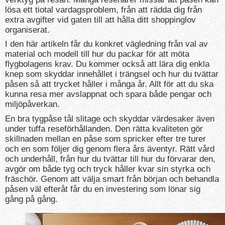
lösa ett tiotal vardagsproblem, från att rädda dig från
extra avgifter vid gaten till att hålla ditt shoppinglov
organiserat.
I den här artikeln får du konkret vägledning från val av
material och modell till hur du packar för att möta
flygbolagens krav. Du kommer också att lära dig enkla
knep som skyddar innehållet i trängsel och hur du tvättar
påsen så att trycket håller i många år. Allt för att du ska
kunna resa mer avslappnat och spara både pengar och
miljöpåverkan.
En bra tygpåse tål slitage och skyddar värdesaker även
under tuffa reseförhållanden. Den rätta kvaliteten gör
skillnaden mellan en påse som spricker efter tre turer
och en som följer dig genom flera års äventyr. Rätt vård
och underhåll, från hur du tvättar till hur du förvarar den,
avgör om både tyg och tryck håller kvar sin styrka och
fräschör. Genom att välja smart från början och behandla
påsen väl efteråt får du en investering som lönar sig
gång på gång.