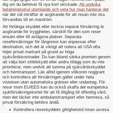
dig om du behöver få nya kort skickade.
Att undvika
betalningsstrul utomlands och veta hur man hanterar det
när det väl inträffar är avgörande för att resan inte ska
förvandlas till en mardröm.
Att förlänga skyddet eller teckna separat försäkring är
avgörande för tryggheten, särskilt för den som reser
ensam eller till avlägsna platser. Separata
reseförsäkringar för långresor kan anpassas efter
destination, och det är viktigt att notera att USA ofta
höjer priset markant på grund av höga
sjukvårdskostnader. Du kan ibland sänka premien genom
att välja bort stöldskydd eller andra tillägg som du inte
prioriterar, men undvik att tumma på sjukvårdsskyddet
och hemtransport. Läs alltid igenom villkoren noggrant
och kontrollera att försäkringen gäller under hela
vistelsen utan automatiska gränser eller undantag. För
resor inom EU/EES kan du också skaffa det europeiska
sjukförsäkringskortet för att få tillgång till offentlig vård,
men det täcker inte ambulanstransport eller hemresa, så
privat försäkring behövs ändå.
Kontrollera reseskyddets giltighetstid innan avresa