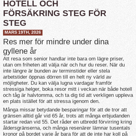
HOTELL OCH
FÖRSÄKRING STEG FÖR
STEG
MARS 19TH, 2026
Res mer för mindre under dina
gyllene år
Att resa som senior handlar inte bara om lägre priser,
utan om friheten att välja när och hur du reser. När du
inte längre är bunden av terminstider eller stela
arbetstider öppnas dörren till en helt ny värld av
möjligheter. Du kan välja lugna vardagar framför
stressiga helger, boka resor mitt i veckan när både hotell
och tåg är halvtomma, och ta dig tid att verkligen uppleva
en plats istället för att stressa igenom den.
Många missar betydande besparingar för att de tror att
gränsen alltid går vid 65 år, trots att många erbjudanden
startar redan vid 55. Det råder en utbredd förvirring kring
åldersgränserna, och många resenärer lämnar tusentals
kronor på bordet varje år bara för att de inte har koll på