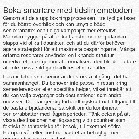
Boka smartare med tidslinjemetoden
Genom att dela upp bokningsprocessen i tre tydliga faser
får du bättre överblick och kan utnyttja både
seniorrabatter och tidiga kampanjer mer effektivt.
Metoden bygger på att olika tjänster och erbjudanden
släpps vid olika tidpunkter, och att du därför behöver
agera strategiskt för att maximera besparingarna. Många
erfarna resenärer använder en liknande struktur
omedvetet, men genom att formalisera den blir det lättare
att inte missa viktiga deadlines eller rabatter.
Flexibiliteten som senior är din största tillgång i det här
sammanhanget. Du behöver inte passa in resan kring
semesterveckor eller specifika helger, vilket innebär att
du kan välja avgångar och destinationer som andra
undviker. Det här ger dig förhandlingskraft och tillgång till
de bästa erbjudandena, särskilt om du kombinerar
seniorrabbatter med lågprisperioder. Tänk också på att
vissa destinationer har lågsäsong vid tidpunkter som
faktiskt är fantastiska för besök, till exempel södra
Europa i vår eller höst när vädret är behagligt men
priserna har sjunkit kraftigt.