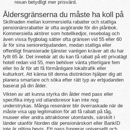
resan betydligt mer prisvärd.
Åldersgränserna du måste ha koll på
Skillnaden mellan kommersiella rabatter och statliga
pensionärsrabatter är ofta avgörande för din plånbok.
Kommersiella aktörer som hotellkedjor, resebolag och
även vissa flygbolag sätter ofta gränsen vid 55 eller 60
år för sina seniorerbjudanden, medan statliga eller
offentligt finansierade tjänster vanligen kräver att du har
fyllt 65 år. Det innebär att du kan få rabatt på ett privatägt
hotell redan vid 55, men behöver vänta ytterligare fem
eller tio år för att få förmånligare lokaltrafik eller
kulturkort. Att känna till denna distinktion hjälper dig att
planera smartare och söka efter rätt typ av erbjudanden
baserat på din ålder.
Vikten av att kunna styrka din ålder med pass eller
specifika intyg vid utlandsresor kan inte nog
understrykas. Många resenärer blir överraskade när de
måste visa upp legitimation för att få rabatt på tåg,
museer eller andra attraktioner utomlands, särskilt i
länder utanför Norden där pensionärskort eller BankID
inte är giltiga bevis. Ett pass fungerar universellt och