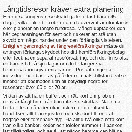
Långtidsresor kräver extra planering
Hemförsäkringens reseskydd gäller oftast bara i 45
dagar, vilket blir ett problem om du övervintrar utomlands
eller planerar en längre rundresa. Många upptäcker den
här begränsningen för sent och riskerar att stå utan
skydd om något händer under den förlängda vistelsen.
Enligt en genomgång av långreseförsäkringar
måste du
antingen förlänga skyddet hos ditt hemförsäkringsbolag
eller teckna en separat reseförsäkring, och det finns ofta
en karenstid på sju dagar om du förlänger via
hemförsäkringsgivarens partner. Prissättningen är
individuell och baseras på ålder och hälsotillstånd, vilket
innebär att kostnaden kan bli betydligt högre för
resenärer över 65 eller 70 år.
Vikten av att ha en buffert och rätt kort om problem
uppstår långt hemifrån kan inte överskattas. När du är
borta i flera månader ökar risken för oförutsedda
händelser, allt från sjukdom och skador till förlorat
bagage eller försenade flyg. Ha alltid två olika betalkort
från olika banker, koder och telefonnummer till banken
lätt tillgängliga, och se till att någon hemma kan hjälpa