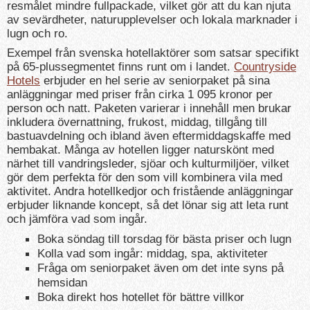
resmålet mindre fullpackade, vilket gör att du kan njuta
av sevärdheter, naturupplevelser och lokala marknader i
lugn och ro.
Exempel från svenska hotellaktörer som satsar specifikt
på 65-plussegmentet finns runt om i landet.
Countryside
Hotels
erbjuder en hel serie av seniorpaket på sina
anläggningar med priser från cirka 1 095 kronor per
person och natt. Paketen varierar i innehåll men brukar
inkludera övernattning, frukost, middag, tillgång till
bastuavdelning och ibland även eftermiddagskaffe med
hembakat. Många av hotellen ligger naturskönt med
närhet till vandringsleder, sjöar och kulturmiljöer, vilket
gör dem perfekta för den som vill kombinera vila med
aktivitet. Andra hotellkedjor och fristående anläggningar
erbjuder liknande koncept, så det lönar sig att leta runt
och jämföra vad som ingår.
Boka söndag till torsdag för bästa priser och lugn
Kolla vad som ingår: middag, spa, aktiviteter
Fråga om seniorpaket även om det inte syns på
hemsidan
Boka direkt hos hotellet för bättre villkor