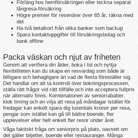
Förläng hos hemförsäkringen eller teckna separat
långresa-försäkring
Högre premier för resenärer över 65 år, räkna med
det
Ha två betalkort från olika banker som backup
Spara kontaktuppgifter till försäkringsbolag och
bank offline
Packa väskan och njut av friheten
Genom att verifiera din ålder, boka i tid och nyttja
flexibiliteten kan du skapa en resvardag som både är
billigare och behagligare än vad de flesta föreställer sig.
Det handlar om att ta kontroll över bokningsprocessen,
ställa rätt frågor vid rätt tillfälle och inte acceptera fullpris
när alternativ finns. Kombinationen av seniorrabatter,
klok timing och en vilja att resa på måndagar istället för
fredagar kan enkelt spara dig tusentals kronor per resa,
pengar som istället kan gå till bättre boende, fler
upplevelser eller helt enkelt fler resor under året.
Våga faktiskt fråga om seniorpris på plats, oavsett om
det gäller biljetter, boende eller restauranger. Många