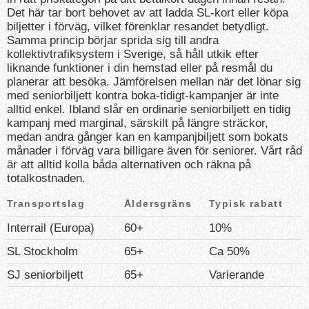
Det här tar bort behovet av att ladda SL-kort eller köpa
biljetter i förväg, vilket förenklar resandet betydligt.
Samma princip börjar sprida sig till andra
kollektivtrafiksystem i Sverige, så håll utkik efter
liknande funktioner i din hemstad eller på resmål du
planerar att besöka. Jämförelsen mellan när det lönar sig
med seniorbiljett kontra boka-tidigt-kampanjer är inte
alltid enkel. Ibland slår en ordinarie seniorbiljett en tidig
kampanj med marginal, särskilt på längre sträckor,
medan andra gånger kan en kampanjbiljett som bokats
månader i förväg vara billigare även för seniorer. Vårt råd
är att alltid kolla båda alternativen och räkna på
totalkostnaden.
Transportslag
Åldersgräns
Typisk rabatt
Interrail (Europa)
60+
10%
SL Stockholm
65+
Ca 50%
SJ seniorbiljett
65+
Varierande