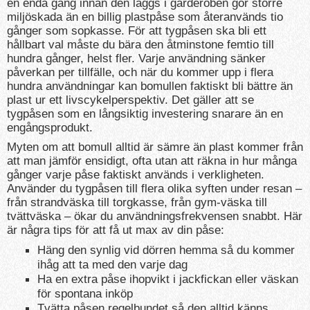
en enda gång innan den läggs i garderoben gör större
miljöskada än en billig plastpåse som återanvänds tio
gånger som sopkasse. För att tygpåsen ska bli ett
hållbart val måste du bära den åtminstone femtio till
hundra gånger, helst fler. Varje användning sänker
påverkan per tillfälle, och när du kommer upp i flera
hundra användningar kan bomullen faktiskt bli bättre än
plast ur ett livscykelperspektiv. Det gäller att se
tygpåsen som en långsiktig investering snarare än en
engångsprodukt.
Myten om att bomull alltid är sämre än plast kommer från
att man jämför ensidigt, ofta utan att räkna in hur många
gånger varje påse faktiskt används i verkligheten.
Använder du tygpåsen till flera olika syften under resan –
från strandväska till torgkasse, från gym-väska till
tvättväska – ökar du användningsfrekvensen snabbt. Här
är några tips för att få ut max av din påse:
Häng den synlig vid dörren hemma så du kommer
ihåg att ta med den varje dag
Ha en extra påse ihopvikt i jackfickan eller väskan
för spontana inköp
Tvätta påsen regelbundet så den alltid känns