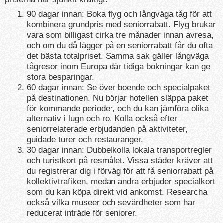
90 dagar innan: Boka flyg och långväga tåg för att
kombinera grundpris med seniorrabatt. Flyg brukar
vara som billigast cirka tre månader innan avresa,
och om du då lägger på en seniorrabatt får du ofta
det bästa totalpriset. Samma sak gäller långväga
tågresor inom Europa där tidiga bokningar kan ge
stora besparingar.
60 dagar innan: Se över boende och specialpaket
på destinationen. Nu börjar hotellen släppa paket
för kommande perioder, och du kan jämföra olika
alternativ i lugn och ro. Kolla också efter
seniorrelaterade erbjudanden på aktiviteter,
guidade turer och restauranger.
30 dagar innan: Dubbelkolla lokala transportregler
och turistkort på resmålet. Vissa städer kräver att
du registrerar dig i förväg för att få seniorrabatt på
kollektivtrafiken, medan andra erbjuder specialkort
som du kan köpa direkt vid ankomst. Researcha
också vilka museer och sevärdheter som har
reducerat inträde för seniorer.