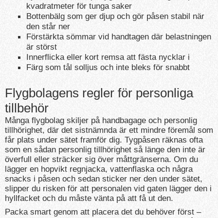
kvadratmeter för tunga saker
Bottenbälg som ger djup och gör påsen stabil när
den står ner
Förstärkta sömmar vid handtagen där belastningen
är störst
Innerflicka eller kort remsa att fästa nycklar i
Färg som tål solljus och inte bleks för snabbt
Flygbolagens regler för personliga
tillbehör
Många flygbolag skiljer på handbagage och personlig
tillhörighet, där det sistnämnda är ett mindre föremål som
får plats under sätet framför dig. Tygpåsen räknas ofta
som en sådan personlig tillhörighet så länge den inte är
överfull eller sträcker sig över måttgränserna. Om du
lägger en hopvikt regnjacka, vattenflaska och några
snacks i påsen och sedan sticker ner den under sätet,
slipper du risken för att personalen vid gaten lägger den i
hyllfacket och du måste vänta på att få ut den.
Packa smart genom att placera det du behöver först –