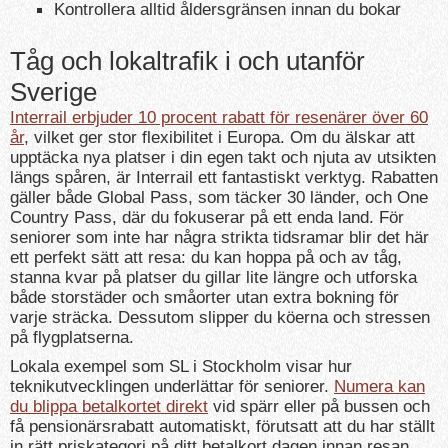
Kontrollera alltid åldersgränsen innan du bokar
Tåg och lokaltrafik i och utanför
Sverige
Interrail erbjuder 10 procent rabatt för resenärer över 60
år
, vilket ger stor flexibilitet i Europa. Om du älskar att
upptäcka nya platser i din egen takt och njuta av utsikten
längs spåren, är Interrail ett fantastiskt verktyg. Rabatten
gäller både Global Pass, som täcker 30 länder, och One
Country Pass, där du fokuserar på ett enda land. För
seniorer som inte har några strikta tidsramar blir det här
ett perfekt sätt att resa: du kan hoppa på och av tåg,
stanna kvar på platser du gillar lite längre och utforska
både storstäder och småorter utan extra bokning för
varje sträcka. Dessutom slipper du köerna och stressen
på flygplatserna.
Lokala exempel som SL i Stockholm visar hur
teknikutvecklingen underlättar för seniorer.
Numera kan
du blippa betalkortet direkt
vid spärr eller på bussen och
få pensionärsrabatt automatiskt, förutsatt att du har ställt
in rätt priskategori på ditt betalkort dagen innan resan.