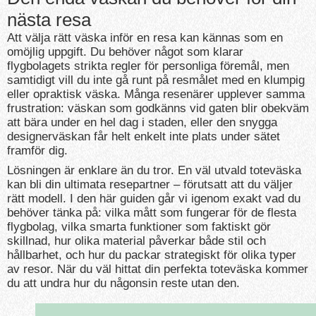
nästa resa
Att välja rätt väska inför en resa kan kännas som en
omöjlig uppgift. Du behöver något som klarar
flygbolagets strikta regler för personliga föremål, men
samtidigt vill du inte gå runt på resmålet med en klumpig
eller opraktisk väska. Många resenärer upplever samma
frustration: väskan som godkänns vid gaten blir obekväm
att bära under en hel dag i staden, eller den snygga
designerväskan får helt enkelt inte plats under sätet
framför dig.
Lösningen är enklare än du tror. En väl utvald toteväska
kan bli din ultimata resepartner – förutsatt att du väljer
rätt modell. I den här guiden går vi igenom exakt vad du
behöver tänka på: vilka mått som fungerar för de flesta
flygbolag, vilka smarta funktioner som faktiskt gör
skillnad, hur olika material påverkar både stil och
hållbarhet, och hur du packar strategiskt för olika typer
av resor. När du väl hittat din perfekta toteväska kommer
du att undra hur du någonsin reste utan den.