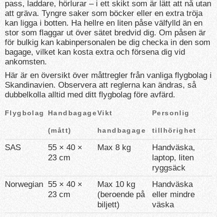
pass, laddare, hörlurar – i ett skikt som är lätt att nå utan
att gräva. Tyngre saker som böcker eller en extra tröja
kan ligga i botten. Ha hellre en liten påse välfylld än en
stor som flaggar ut över sätet bredvid dig. Om påsen är
för bulkig kan kabinpersonalen be dig checka in den som
bagage, vilket kan kosta extra och försena dig vid
ankomsten.
Här är en översikt över måttregler från vanliga flygbolag i
Skandinavien. Observera att reglerna kan ändras, så
dubbelkolla alltid med ditt flygbolag före avfärd.
Flygbolag
Handbagage
Vikt
Personlig
(mått)
handbagage
tillhörighet
SAS
55 × 40 ×
Max 8 kg
Handväska,
23 cm
laptop, liten
ryggsäck
Norwegian
55 × 40 ×
Max 10 kg
Handväska
23 cm
(beroende på
eller mindre
biljett)
väska