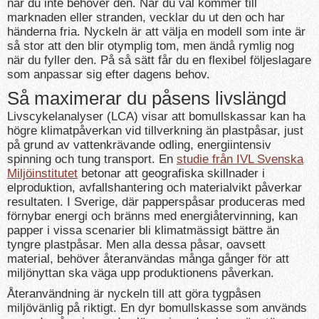
när du inte behöver den. När du väl kommer till
marknaden eller stranden, vecklar du ut den och har
händerna fria. Nyckeln är att välja en modell som inte är
så stor att den blir otymplig tom, men ändå rymlig nog
när du fyller den. På så sätt får du en flexibel följeslagare
som anpassar sig efter dagens behov.
Så maximerar du påsens livslängd
Livscykelanalyser (LCA) visar att bomullskassar kan ha
högre klimatpåverkan vid tillverkning än plastpåsar, just
på grund av vattenkrävande odling, energiintensiv
spinning och tung transport. En
studie från IVL Svenska
Miljöinstitutet
betonar att geografiska skillnader i
elproduktion, avfallshantering och materialvikt påverkar
resultaten. I Sverige, där papperspåsar produceras med
förnybar energi och bränns med energiåtervinning, kan
papper i vissa scenarier bli klimatmässigt bättre än
tyngre plastpåsar. Men alla dessa påsar, oavsett
material, behöver återanvändas många gånger för att
miljönyttan ska väga upp produktionens påverkan.
Återanvändning är nyckeln till att göra tygpåsen
miljövänlig på riktigt. En dyr bomullskasse som används