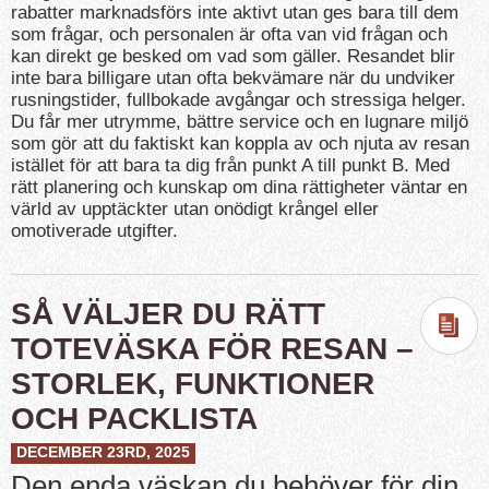
rabatter marknadsförs inte aktivt utan ges bara till dem
som frågar, och personalen är ofta van vid frågan och
kan direkt ge besked om vad som gäller. Resandet blir
inte bara billigare utan ofta bekvämare när du undviker
rusningstider, fullbokade avgångar och stressiga helger.
Du får mer utrymme, bättre service och en lugnare miljö
som gör att du faktiskt kan koppla av och njuta av resan
istället för att bara ta dig från punkt A till punkt B. Med
rätt planering och kunskap om dina rättigheter väntar en
värld av upptäckter utan onödigt krångel eller
omotiverade utgifter.
SÅ VÄLJER DU RÄTT
TOTEVÄSKA FÖR RESAN –
STORLEK, FUNKTIONER
OCH PACKLISTA
DECEMBER 23RD, 2025
Den enda väskan du behöver för din