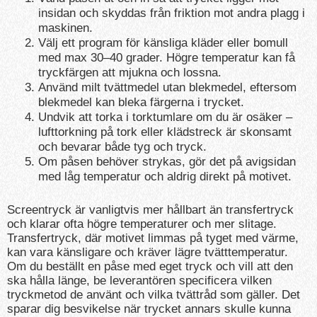
insidan och skyddas från friktion mot andra plagg i
maskinen.
Välj ett program för känsliga kläder eller bomull
med max 30–40 grader. Högre temperatur kan få
tryckfärgen att mjukna och lossna.
Använd milt tvättmedel utan blekmedel, eftersom
blekmedel kan bleka färgerna i trycket.
Undvik att torka i torktumlare om du är osäker –
lufttorkning på tork eller klädstreck är skonsamt
och bevarar både tyg och tryck.
Om påsen behöver strykas, gör det på avigsidan
med låg temperatur och aldrig direkt på motivet.
Screentryck är vanligtvis mer hållbart än transfertryck
och klarar ofta högre temperaturer och mer slitage.
Transfertryck, där motivet limmas på tyget med värme,
kan vara känsligare och kräver lägre tvätttemperatur.
Om du beställt en påse med eget tryck och vill att den
ska hålla länge, be leverantören specificera vilken
tryckmetod de använt och vilka tvättråd som gäller. Det
sparar dig besvikelse när trycket annars skulle kunna