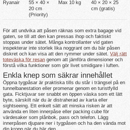
Ryanair
55 × 40 ×
Max 10 kg
40 × 20 × 25
20 cm
cm (gratis)
(Priority)
För att undvika att påsen räknas som extra bagage vid
gaten, se till att den kan pressas ihop och faktiskt
stoppas under sätet. Många kontrollanter vid gaten
inspekterar inte storlek lika noggrant om du bär påsen
diskret och kan visa att den rymmer under sätet.
Välj rätt
toteväska för resan
genom att jämföra dimensioner och
förstå vilka funktioner som gör livet smidigare i luften.
Enkla knep som säkrar innehållet
Öppna tygpåsar är praktiska tills du står i trängsel på en
tunnelbanestation eller promenar genom en turistfylld
gata. Ficktjuvar ser snabbt en öppen väska som ett lätt
byte, särskilt när du är distraherad av karta eller
sightseeing. Ett enkelt sätt att minska risken är att
använda en liten innerpåse eller packing cube för
värdesaker som plånbok, pass och telefon. Lägg
innerpåsen djupare ner i tygpåsen och ha den vända mot
din kropp när du bär den.