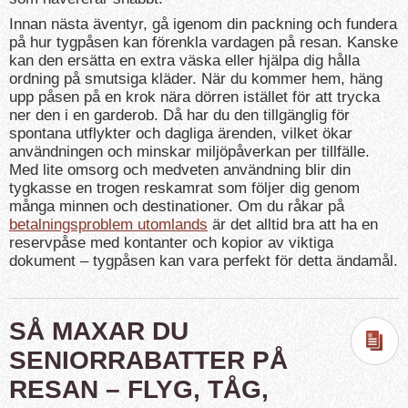
Innan nästa äventyr, gå igenom din packning och fundera
på hur tygpåsen kan förenkla vardagen på resan. Kanske
kan den ersätta en extra väska eller hjälpa dig hålla
ordning på smutsiga kläder. När du kommer hem, häng
upp påsen på en krok nära dörren istället för att trycka
ner den i en garderob. Då har du den tillgänglig för
spontana utflykter och dagliga ärenden, vilket ökar
användningen och minskar miljöpåverkan per tillfälle.
Med lite omsorg och medveten användning blir din
tygkasse en trogen reskamrat som följer dig genom
många minnen och destinationer. Om du råkar på
betalningsproblem utomlands
är det alltid bra att ha en
reservpåse med kontanter och kopior av viktiga
dokument – tygpåsen kan vara perfekt för detta ändamål.
SÅ MAXAR DU
SENIORRABATTER PÅ
RESAN – FLYG, TÅG,