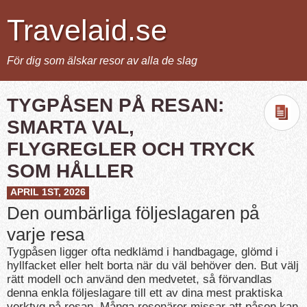
Travelaid.se
För dig som älskar resor av alla de slag
TYGPÅSEN PÅ RESAN:
SMARTA VAL,
FLYGREGLER OCH TRYCK
SOM HÅLLER
APRIL 1ST, 2026
Den oumbärliga följeslagaren på
varje resa
Tygpåsen ligger ofta nedklämd i handbagage, glömd i
hyllfacket eller helt borta när du väl behöver den. But välj
rätt modell och använd den medvetet, så förvandlas
denna enkla följeslagare till ett av dina mest praktiska
verktyg på resan. Många resenärer missar att påsen kan