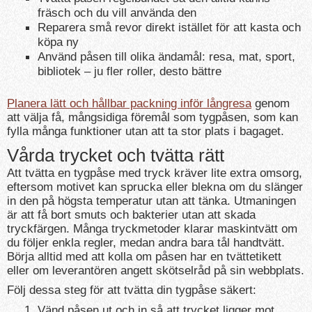
fräsch och du vill använda den
Reparera små revor direkt istället för att kasta och
köpa ny
Använd påsen till olika ändamål: resa, mat, sport,
bibliotek – ju fler roller, desto bättre
Planera lätt och hållbar packning inför långresa
genom
att välja få, mångsidiga föremål som tygpåsen, som kan
fylla många funktioner utan att ta stor plats i bagaget.
Vårda trycket och tvätta rätt
Att tvätta en tygpåse med tryck kräver lite extra omsorg,
eftersom motivet kan sprucka eller blekna om du slänger
in den på högsta temperatur utan att tänka. Utmaningen
är att få bort smuts och bakterier utan att skada
tryckfärgen. Många tryckmetoder klarar maskintvätt om
du följer enkla regler, medan andra bara tål handtvätt.
Börja alltid med att kolla om påsen har en tvättetikett
eller om leverantören angett skötselråd på sin webbplats.
Följ dessa steg för att tvätta din tygpåse säkert:
Vänd påsen ut och in så att trycket ligger mot