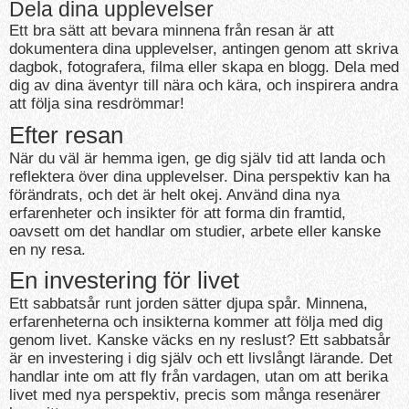
Dela dina upplevelser
Ett bra sätt att bevara minnena från resan är att
dokumentera dina upplevelser, antingen genom att skriva
dagbok, fotografera, filma eller skapa en blogg. Dela med
dig av dina äventyr till nära och kära, och inspirera andra
att följa sina resdrömmar!
Efter resan
När du väl är hemma igen, ge dig själv tid att landa och
reflektera över dina upplevelser. Dina perspektiv kan ha
förändrats, och det är helt okej. Använd dina nya
erfarenheter och insikter för att forma din framtid,
oavsett om det handlar om studier, arbete eller kanske
en ny resa.
En investering för livet
Ett sabbatsår runt jorden sätter djupa spår. Minnena,
erfarenheterna och insikterna kommer att följa med dig
genom livet. Kanske väcks en ny reslust? Ett sabbatsår
är en investering i dig själv och ett livslångt lärande. Det
handlar inte om att fly från vardagen, utan om att berika
livet med nya perspektiv, precis som många resenärer