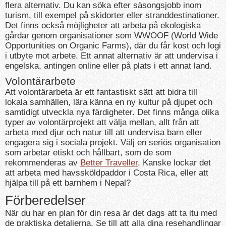
flera alternativ. Du kan söka efter säsongsjobb inom
turism, till exempel på skidorter eller stranddestinationer.
Det finns också möjligheter att arbeta på ekologiska
gårdar genom organisationer som WWOOF (World Wide
Opportunities on Organic Farms), där du får kost och logi
i utbyte mot arbete. Ett annat alternativ är att undervisa i
engelska, antingen online eller på plats i ett annat land.
Volontärarbete
Att volontärarbeta är ett fantastiskt sätt att bidra till
lokala samhällen, lära känna en ny kultur på djupet och
samtidigt utveckla nya färdigheter. Det finns många olika
typer av volontärprojekt att välja mellan, allt från att
arbeta med djur och natur till att undervisa barn eller
engagera sig i sociala projekt. Välj en seriös organisation
som arbetar etiskt och hållbart, som de som
rekommenderas av
Better Traveller
. Kanske lockar det
att arbeta med havssköldpaddor i Costa Rica, eller att
hjälpa till på ett barnhem i Nepal?
Förberedelser
När du har en plan för din resa är det dags att ta itu med
de praktiska detaljerna. Se till att alla dina resehandlingar