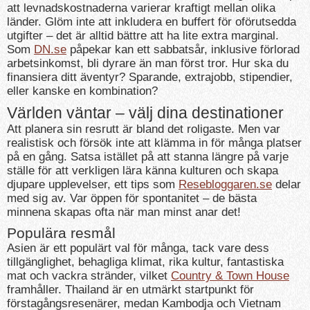
att levnadskostnaderna varierar kraftigt mellan olika
länder. Glöm inte att inkludera en buffert för oförutsedda
utgifter – det är alltid bättre att ha lite extra marginal.
Som
DN.se
påpekar kan ett sabbatsår, inklusive förlorad
arbetsinkomst, bli dyrare än man först tror. Hur ska du
finansiera ditt äventyr? Sparande, extrajobb, stipendier,
eller kanske en kombination?
Världen väntar – välj dina destinationer
Att planera sin resrutt är bland det roligaste. Men var
realistisk och försök inte att klämma in för många platser
på en gång. Satsa istället på att stanna längre på varje
ställe för att verkligen lära känna kulturen och skapa
djupare upplevelser, ett tips som
Resebloggaren.se
delar
med sig av. Var öppen för spontanitet – de bästa
minnena skapas ofta när man minst anar det!
Populära resmål
Asien är ett populärt val för många, tack vare dess
tillgänglighet, behagliga klimat, rika kultur, fantastiska
mat och vackra stränder, vilket
Country & Town House
framhåller. Thailand är en utmärkt startpunkt för
förstagångsresenärer, medan Kambodja och Vietnam