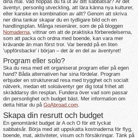
dina mål. Vad hoppas du få ut av ditt sabbatsår? Är det
äventyr, personlig utveckling, att lära känna nya kulturer,
eller kanske en kombination av allt? Genom att skriva
ner dina tankar skapar du en tydligare bild och en
handlingsplan. Många resenärer, som de på bloggen
Nomaderna
, vittnar om att de praktiska förberedelserna,
som att packa och ordna med boende, kan vara mer
krävande än man först tror. Var beredd på en liten
’uppförsbacke’ i början – det är en del av äventyret!
Program eller solo?
Ska du resa med ett organiserat program eller på egen
hand? Båda alternativen har sina fördelar. Program
erbjuder en strukturerad resa med trygghet och socialt
nätverk, medan ett soloäventyr ger dig total frihet att
skräddarsy din resplan. Fundera över vad som passar
din personlighet och budget bäst. Mer information om
detta hittar du på
GoAbroad.com
.
Skapa din resrutt och budget
En genomtänkt budget är A och O för ett lyckat
sabbatsår. Börja med att uppskatta kostnaderna för flyg,
boende, mat, aktiviteter, visum och försäkringar. Tänk på