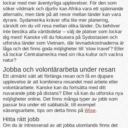
lockar med mer äventyrliga upplevelser. För den som
söker vildmark och djurliv kan Afrika vara ett spännande
alternativ, men tänk på att resor mellan länder kan vara
dyrare. Sydamerika kräver ofta lite mer planering,
särskilt om du vill resa mellan olika länder. Du behöver
inte besöka alla världsdelar – välj de platser som lockar
dig mest! Kanske vill du fokusera på Sydostasien och
utforska länder som Vietnam, där levnadskostnaderna är
låga och det finns goda möjligheter till ’slow travel’? Eller
så lockar Centralamerika med sin rika kultur och vackra
natur?
Jobba och volontärarbeta under resan
Ett utmärkt sätt att förlänga resan och få en djupare
upplevelse är att kombinera resandet med arbete eller
volontärarbete. Kanske kan du fortsätta med ditt
nuvarande jobb på distans? Eller så kan du utforska nya
möjligheter online. Det finns många typer av jobb som
passar bra under ett sabbatsår, till exempel
säsongsarbete, tips om detta finns på
Wise
.
Hitta rätt jobb
Om du är intresserad av att jobba utomlands finns det