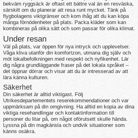
bekväm ryggsäck är oftast ett bättre val än en resväska,
särskilt om du planerar att resa runt mycket. Tänk på
flygbolagens viktgränser och kom ihåg att du kan köpa
många förnödenheter på plats. Packa kläder som kan
kombineras på olika sätt och som passar för olika klimat.
Under resan
Väl på plats, var öppen för nya intryck och upplevelser.
Våga kliva utanför din komfortzon, utmana dig själv och
möt lokalbefolkningen med respekt och nyfikenhet. Lär
dig några grundläggande fraser på det lokala språket –
det öppnar dörrar och visar att du är intresserad av att
lära känna kulturen.
Säkerhet
Din säkerhet är alltid viktigast. Följ
Utrikesdepartementets reserekommendationer och var
uppmärksam på din omgivning. Ha alltid en kopia av dina
viktiga resehandlingar och kontaktinformation till
personer du litar på, om något oförutsett skulle hända.
Lyssna på din magkänsla och undvik situationer som
känns osäkra.