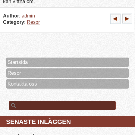
kan vittna om.
Author:
admin
Category:
Resor
Startsida
Resor
Kontakta oss
Sök
efter:
SENASTE INLÄGGEN