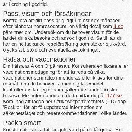
är i ordning i god tid.
Pass, visum och försäkringar
Kontrollera att ditt pass är giltigt i minst sex månader
efter planerat hemresedatum, en viktig detalj som
If.se
påminner om. Undersök om du behöver visum för de
länder du ska besöka och ansök i god tid. Se till att du
har en heltäckande reseförsäkring som täcker sjukvård,
olycksfall, stöld och eventuella avbokningar.
Hälsa och vaccinationer
Din hälsa är A och O på resan. Konsultera en läkare eller
vaccinationsmottagning för att ta reda på vilka
vaccinationer som rekommenderas eller krävs för dina
resmål. Om du behöver ta med dig läkemedel,
kontrollera vilka regler som gäller i de länder du ska
besöka. Mer information om detta hittar du på
1177.se
.
Kom ihåg att ladda ner Utrikesdepartementets (UD) app
’Resklar’ för att få uppdaterad information om
säkerhetsläget och reserekommendationer i olika länder.
Packa smart
Konsten att packa lätt är guld värd på en långresa. En